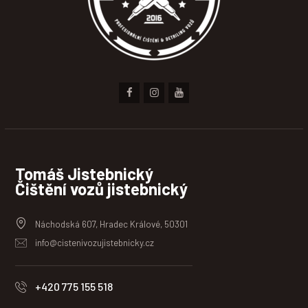
Tomáš Jistebnický
Čištění vozů jistebnický
Náchodská 607, Hradec Králové, 50301
info@cistenivozujistebnicky.cz
+420 775 155 518