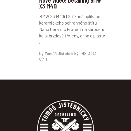
Nové video! Detailing BMW
X3 M40i
BMW X3 M40i | Stříkaná aplikace
keramického ochranného štítu
Nano Ceramic Protect na karoserii,
kola, brzdové třmeny, okna a plasty
…
3313
by Tomáš Jistebnický
1