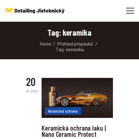
SLUŽBY
CENÍK
Tag: keramika
REFERENCE
Home
Přehled příspěvků
VIDEA
Tag: keramika
GALERIE
KONTAKT
20
01.2021
Keramická ochrana
Keramická ochrana laku |
Nano Ceramic Protect